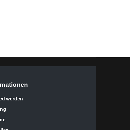
E
AKTUELLES
GALERIE
rmationen
ied werden
ung
ine