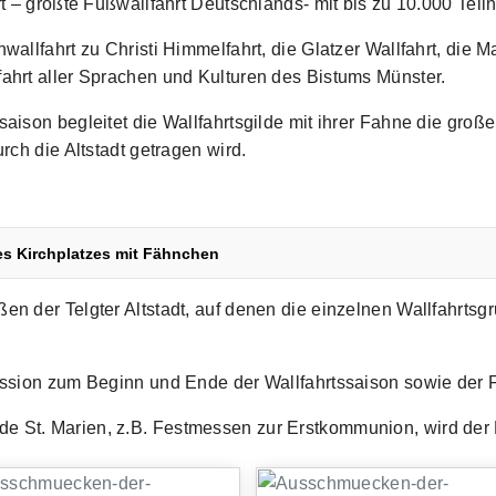
t – größte Fußwallfahrt Deutschlands- mit bis zu 10.000 Tei
llfahrt zu Christi Himmelfahrt, die Glatzer Wallfahrt, die Ma
ahrt aller Sprachen und Kulturen des Bistums Münster.
ison begleitet die Wallfahrtsgilde mit ihrer Fahne die groß
rch die Altstadt getragen wird.
 Kirchplatzes mit Fähnchen
en der Telgter Altstadt, auf denen die einzelnen Wallfahrtsg
zession zum Beginn und Ende der Wallfahrtssaison sowie der
e St. Marien, z.B. Festmessen zur Erstkommunion, wird der